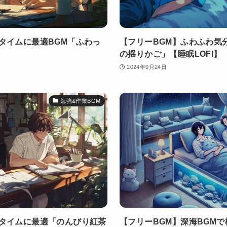
タイムに最適BGM「ふわっ
【フリーBGM】ふわふわ気
の揺りかご」【睡眠LOFI】
2024年9月24日
勉強&作業BGM
ータイムに最適「のんびり紅茶
【フリーBGM】深海BGM