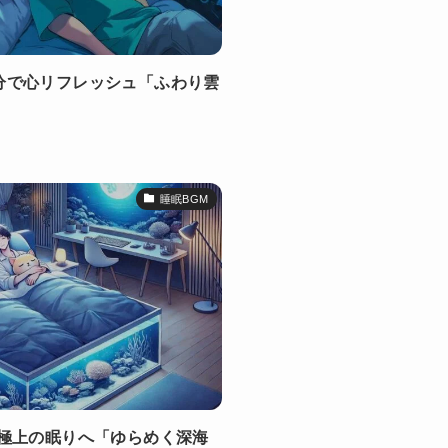
分で心リフレッシュ「ふわり雲
睡眠BGM
で極上の眠りへ「ゆらめく深海