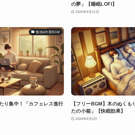
の夢」【睡眠LOFI】
2024年9月11日
勉強&作業BGM
ったり集中！「カフェレス進行
【フリーBGM】木のぬくもり
たの小箱」【快眠効果】
2024年9月2日