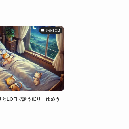
睡眠BGM
とLOFIで誘う眠り「ゆめう